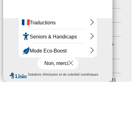
Nos Actions
(112)
Autres événements
(41)
Formation
(15)
Journées nationales Tourisme &
Handicap
(5)
Salons
(11)
MENU
Sommet mondial du tourisme
(1)
Trophées du tourisme accessible
(10)
Presse
(3)
Tourisme accessible international
(1)