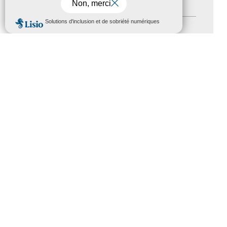
Autres événements
(41)
MENU
Formation
(15)
Journées nationales Tourisme &
Handicap
(5)
Salons
(11)
Sommet mondial du tourisme
(1)
Trophées du tourisme accessible
(10)
Presse
(3)
Tourisme accessible international
(1)