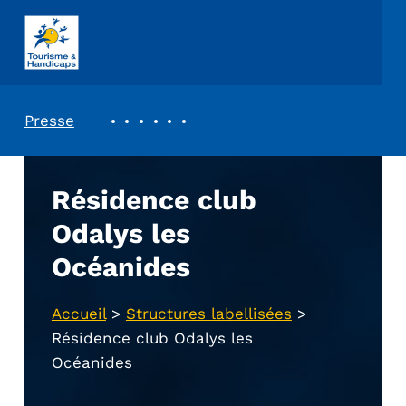
ASSOCIATION TOURISME ET HANDICAPS
REVUE DE PRESSE
Presse
Résidence club
Odalys les
Océanides
Accueil
>
Structures labellisées
>
Résidence club Odalys les
Océanides