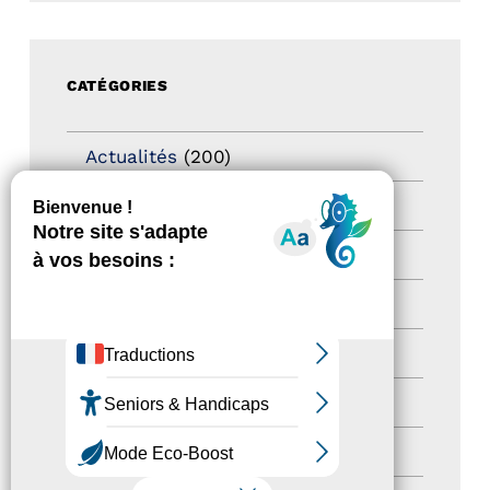
CATÉGORIES
Actualités
(200)
actualités
(21)
Destination Pour Tous
(2)
Territoires labellisés
(2)
Newsetter
(6)
Newsletter pro
(5)
Nos Actions
(112)