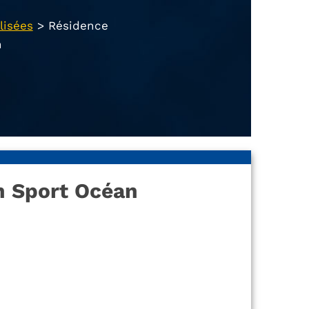
lisées
>
Résidence
n
n Sport Océan