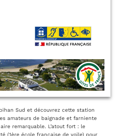
bihan Sud et découvrez cette station
, les amateurs de baignade et farniente
re remarquable. L’atout fort : le
té (1ère école française de voile) pour