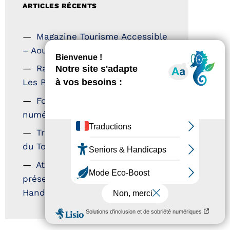
ARTICLES RÉCENTS
Magazine Tourisme Accessible
– Aout 2026
Rallye Aicha des Gazelles –
Les Petillantes
Formation Communication
numérique
Trophées Horizons – Acteurs
du Tourisme Durable
Atout France – flyer
présentation label Tourisme &
Handicap