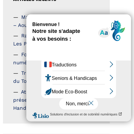
Magazine Tourisme Accessible
– Aout 2026
Rallye Aicha des Gazelles –
Les Petillantes
Formation Communication
numérique
Trophées Horizons – Acteurs
du Tourisme Durable
Atout France – flyer
présentation label Tourisme &
Handicap