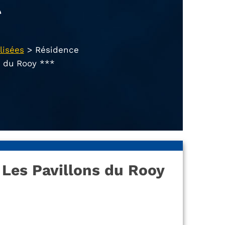
*
lisées
>
Résidence
s du Rooy ***
Les Pavillons du Rooy