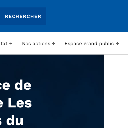
Etat
Nos actions
Espace grand public
ce de
e Les
s du