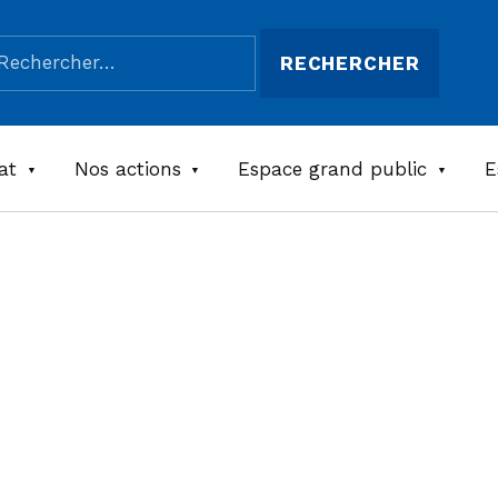
chercher :
at
Nos actions
Espace grand public
E
ce La
e –