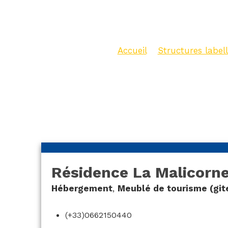
Harmoni
Accueil
>
Structures labell
Malicorne – Meublé Harm
Résidence La Malicorn
Hébergement
,
Meublé de tourisme (git
(+33)0662150440