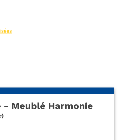
e
isées
>
Résidence La
onie
e - Meublé Harmonie
e)