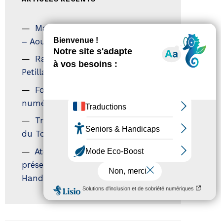
Magazine Tourisme Accessible
– Aout 2026
Rallye Aicha des Gazelles – Les
Petillantes
Formation Communication
numérique
Trophées Horizons – Acteurs
du Tourisme Durable
Atout France – flyer
présentation label Tourisme &
Handicap