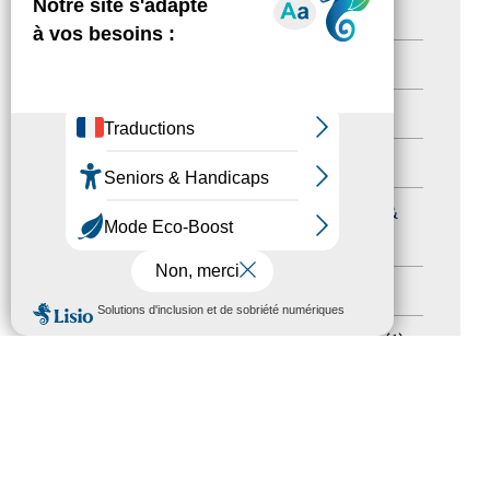
Newsletter pro
(5)
Nos Actions
(112)
Autres événements
(41)
Formation
(15)
Journées nationales Tourisme &
Handicap
(5)
Salons
(11)
MENU
Sommet mondial du tourisme
(1)
Trophées du tourisme accessible
(10)
Presse
(3)