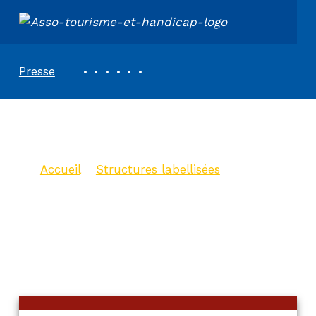
ASSOCIATION TOURISME ET HANDICAPS
REVUE DE PRESSE
Presse
Brasserie Là-Haut
Accueil
>
Structures labellisées
>
Brasserie Là-Haut