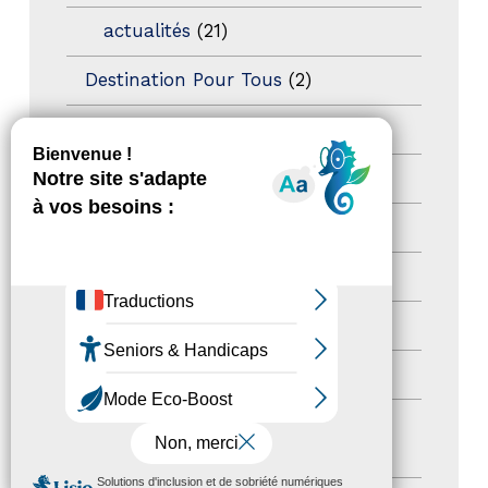
actualités
(21)
Destination Pour Tous
(2)
Territoires labellisés
(2)
Newsetter
(6)
Newsletter pro
(5)
Nos Actions
(112)
Autres événements
(41)
Formation
(15)
Journées nationales Tourisme &
Handicap
(5)
MENU