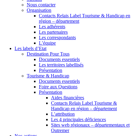
Nous contacter
Organisation
Contacts Relais Label Tourisme & Handicap en
région – département
Les adhérents
Les partenaires
Les correspondants
L’équipe
Les labels d’Etat
Destination Pour Tous
Documents essentiels
Les territoires labellisés
Présentation
Tourisme & Handicap
Documents essentiels
Foire aux Questions
Présentation
Aides financières
Contacts Relais Label Tourisme &
Handicap en région – département
L’attribution
Les 4 principales déficiences
Sites web régionaux – départementaux et
Outremer
Nos actions