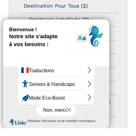
Destination Pour Tous
(2)
Territoires labellisés
(2)
Newsetter
(6)
Newsletter pro
(5)
Nos Actions
(112)
Autres événements
(41)
Formation
(15)
Journées nationales Tourisme &
Handicap
(5)
MENU
Salons
(11)