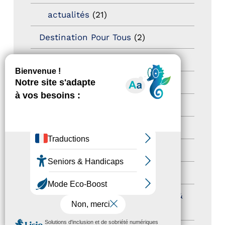
actualités
(21)
Destination Pour Tous
(2)
Territoires labellisés
(2)
Newsetter
(6)
Newsletter pro
(5)
Nos Actions
(112)
Autres événements
(41)
Formation
(15)
Journées nationales Tourisme &
Handicap
(5)
MENU