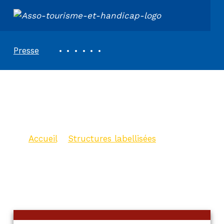
ASSOCIATION TOURISME ET HANDICAPS
REVUE DE PRESSE
Presse
Restaurant La
Tremblère
Accueil
>
Structures labellisées
>
Restaurant La Tremblère