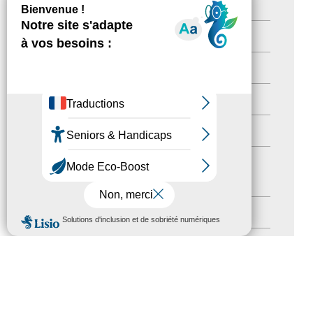
Newsetter
(6)
Newsletter pro
(5)
Nos Actions
(112)
Autres événements
(41)
Formation
(15)
Journées nationales Tourisme &
Handicap
(5)
Salons
(11)
MENU
Sommet mondial du tourisme
(1)
Trophées du tourisme accessible
(10)