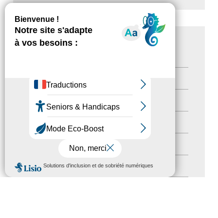
CATÉGORIES
Actualités
(200)
actualités
(21)
Destination Pour Tous
(2)
Territoires labellisés
(2)
MENU
Newsetter
(6)
Newsletter pro
(5)
Nos Actions
(112)