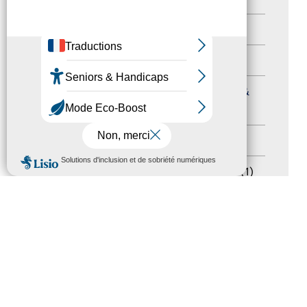
Autres événements
(41)
Formation
(15)
Journées nationales Tourisme &
Handicap
(5)
Salons
(11)
MENU
Sommet mondial du tourisme
(1)
Trophées du tourisme accessible
(10)
Presse
(3)
Tourisme accessible international
(1)