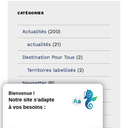
CATÉGORIES
Actualités
(200)
actualités
(21)
Destination Pour Tous
(2)
Territoires labellisés
(2)
Newsetter
(6)
Newsletter pro
(5)
Nos Actions
(112)
Autres événements
(41)