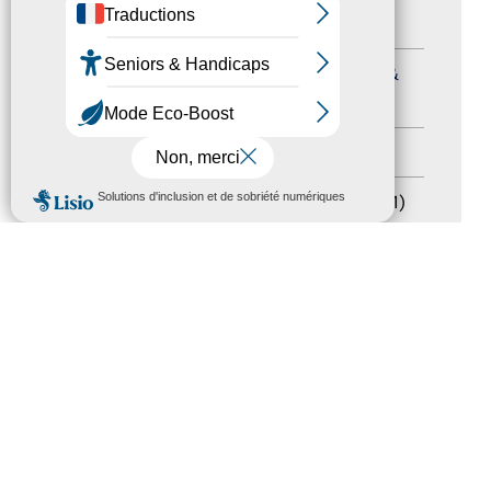
Formation
(15)
Journées nationales Tourisme &
Handicap
(5)
Salons
(11)
MENU
Sommet mondial du tourisme
(1)
Trophées du tourisme accessible
(10)
Presse
(3)
Tourisme accessible international
(1)