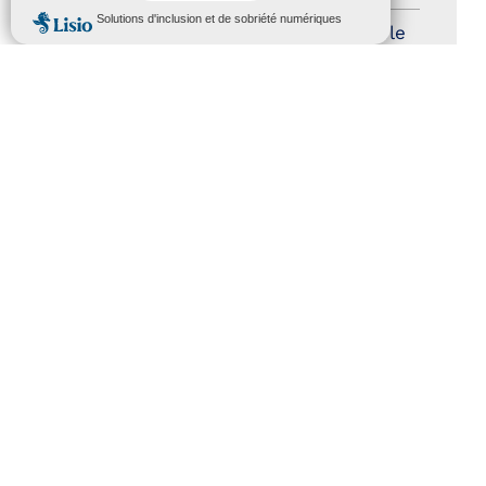
MENU
Trophées du tourisme accessible
(10)
Presse
(3)
Tourisme accessible international
(1)
ACCESSIBILITÉ
REVUE DE PRESSE
PLAN DU SITE
ACTUALITÉS
MENTIONS LÉGALES
CONFIDENTIALITÉ