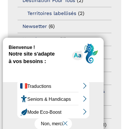
Destination Pour Tous
(2)
Territoires labellisés
(2)
Newsetter
(6)
Newsletter pro
(5)
Nos Actions
(112)
Autres événements
(41)
Formation
(15)
Journées nationales Tourisme &
Handicap
(5)
Salons
(11)
Sommet mondial du tourisme
(1)