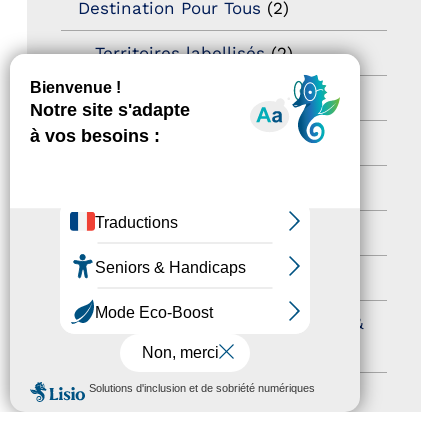
Destination Pour Tous
(2)
Territoires labellisés
(2)
Newsetter
(6)
Newsletter pro
(5)
Nos Actions
(112)
Autres événements
(41)
Formation
(15)
Journées nationales Tourisme &
Handicap
(5)
MENU
Salons
(11)
Sommet mondial du tourisme
(1)