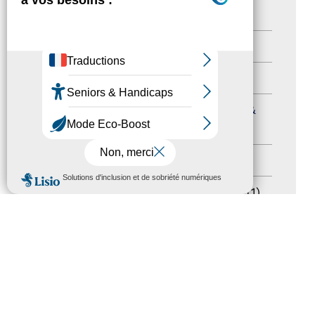
Nos Actions
(112)
Autres événements
(41)
Formation
(15)
Journées nationales Tourisme &
Handicap
(5)
Salons
(11)
MENU
Sommet mondial du tourisme
(1)
Trophées du tourisme accessible
(10)
Presse
(3)
Tourisme accessible international
(1)