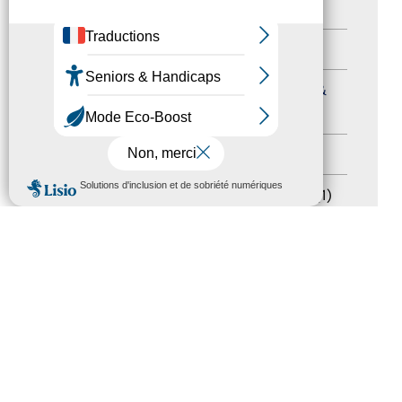
Autres événements
(41)
Formation
(15)
Journées nationales Tourisme &
Handicap
(5)
Salons
(11)
MENU
Sommet mondial du tourisme
(1)
Trophées du tourisme accessible
(10)
Presse
(3)
Tourisme accessible international
(1)