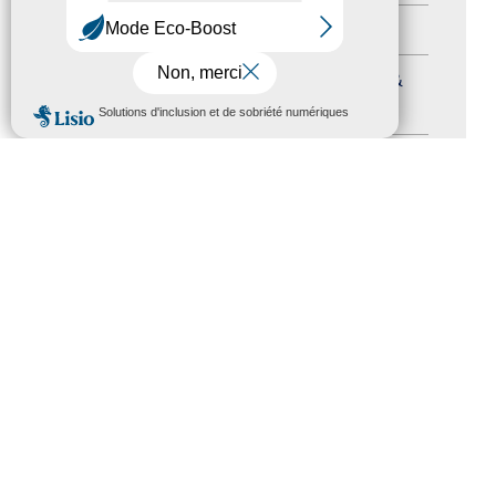
Formation
(15)
Journées nationales Tourisme &
MENU
Handicap
(5)
Salons
(11)
Sommet mondial du tourisme
(1)
Trophées du tourisme accessible
(10)
Presse
(3)
Tourisme accessible international
(1)