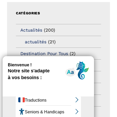
CATÉGORIES
Actualités
(200)
actualités
(21)
Destination Pour Tous
(2)
Territoires labellisés
(2)
Newsetter
(6)
Newsletter pro
(5)
Nos Actions
(112)
Autres événements
(41)