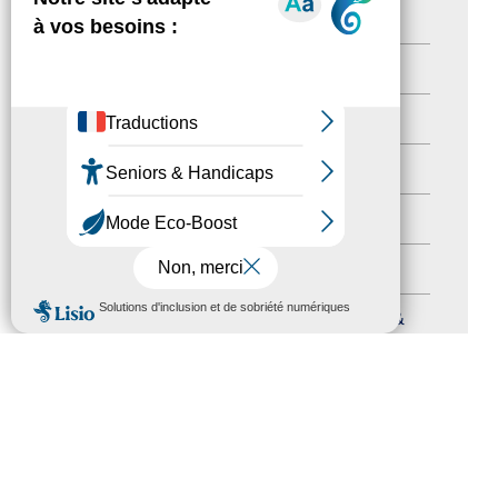
Territoires labellisés
(2)
Newsetter
(6)
Newsletter pro
(5)
Nos Actions
(112)
Autres événements
(41)
Formation
(15)
MENU
Journées nationales Tourisme &
Handicap
(5)
Salons
(11)
Sommet mondial du tourisme
(1)