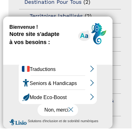
Destination Pour Tous
(2)
Territoires labellisés
(2)
Newsetter
(6)
Newsletter pro
(5)
Nos Actions
(112)
Autres événements
(41)
Formation
(15)
Journées nationales Tourisme &
Handicap
(5)
MENU
Salons
(11)
Sommet mondial du tourisme
(1)