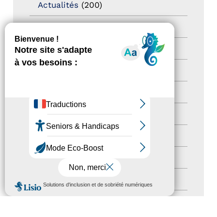
Actualités
(200)
actualités
(21)
Destination Pour Tous
(2)
Territoires labellisés
(2)
Newsetter
(6)
Newsletter pro
(5)
Nos Actions
(112)
Autres événements
(41)
Formation
(15)
MENU
Journées nationales Tourisme &
Handicap
(5)