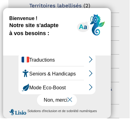
Territoires labellisés
(2)
Newsetter
(6)
Newsletter pro
(5)
Nos Actions
(112)
Autres événements
(41)
Formation
(15)
Journées nationales Tourisme &
Handicap
(5)
MENU
Salons
(11)
Sommet mondial du tourisme
(1)