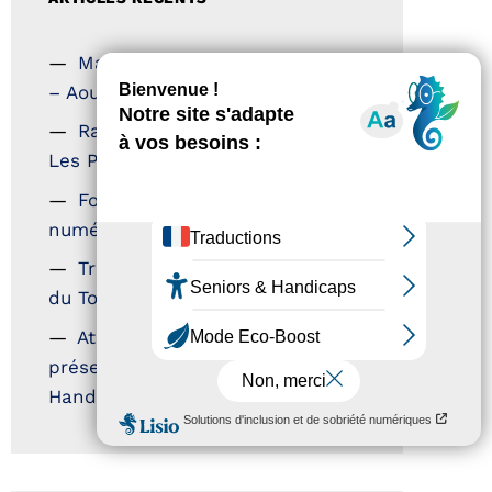
Magazine Tourisme Accessible
– Aout 2026
Rallye Aicha des Gazelles –
Les Petillantes
Formation Communication
numérique
Trophées Horizons – Acteurs
du Tourisme Durable
Atout France – flyer
présentation label Tourisme &
Handicap