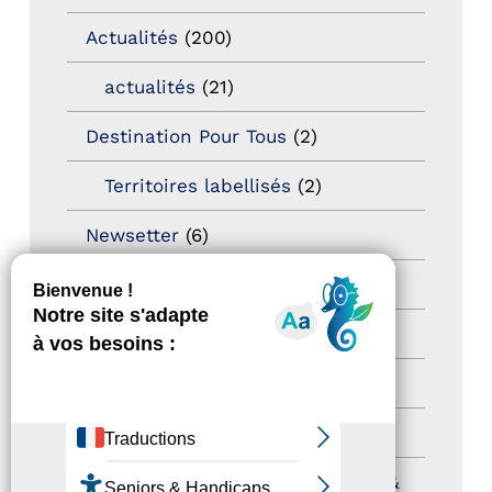
Actualités
(200)
actualités
(21)
Destination Pour Tous
(2)
Territoires labellisés
(2)
Newsetter
(6)
Newsletter pro
(5)
Nos Actions
(112)
Autres événements
(41)
Formation
(15)
Journées nationales Tourisme &