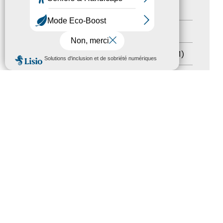
Handicap
(5)
Salons
(11)
Sommet mondial du tourisme
(1)
MENU
Trophées du tourisme accessible
(10)
Presse
(3)
Tourisme accessible international
(1)
ACCESSIBILITÉ
REVUE DE PRESSE
PLAN DU SITE
ACTUALITÉS
MENTIONS LÉGALES