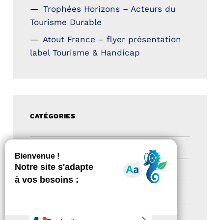
Trophées Horizons – Acteurs du
Tourisme Durable
Atout France – flyer présentation
label Tourisme & Handicap
CATÉGORIES
Actualités
(200)
actualités
(21)
Destination Pour Tous
(2)
Territoires labellisés
(2)