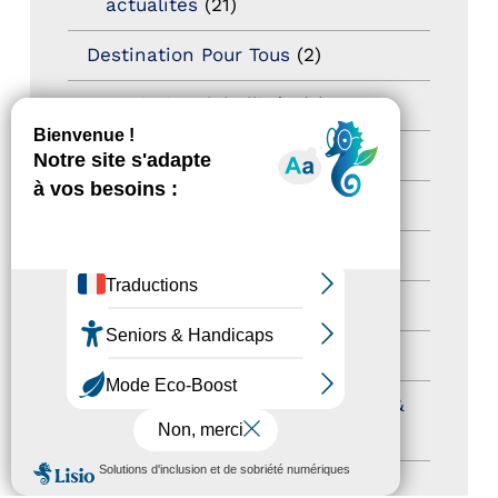
actualités
(21)
Destination Pour Tous
(2)
Territoires labellisés
(2)
Newsetter
(6)
Newsletter pro
(5)
Nos Actions
(112)
Autres événements
(41)
Formation
(15)
Journées nationales Tourisme &
Handicap
(5)
MENU
Salons
(11)