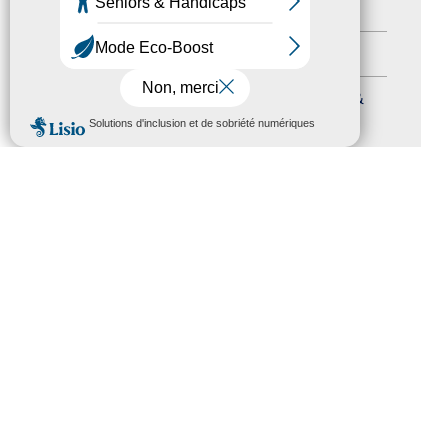
Autres événements
(41)
Formation
(15)
Journées nationales Tourisme &
MENU
Handicap
(5)
Salons
(11)
Sommet mondial du tourisme
(1)
Trophées du tourisme accessible
(10)
Presse
(3)
Tourisme accessible international
(1)