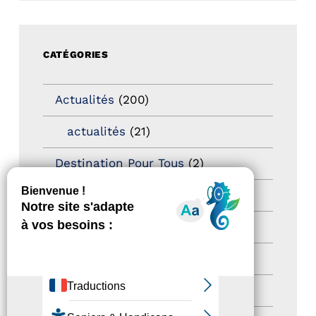
CATÉGORIES
Actualités
(200)
actualités
(21)
Destination Pour Tous
(2)
Territoires labellisés
(2)
Newsetter
(6)
Newsletter pro
(5)
Nos Actions
(112)