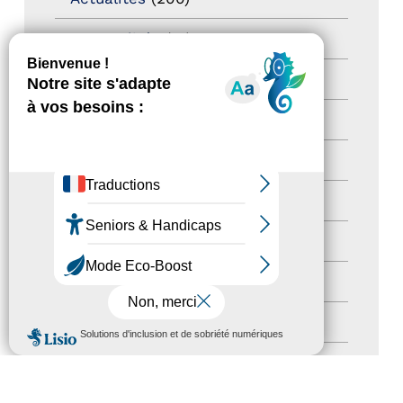
actualités
(21)
Destination Pour Tous
(2)
Territoires labellisés
(2)
Newsetter
(6)
Newsletter pro
(5)
Nos Actions
(112)
Autres événements
(41)
Formation
(15)
MENU
Journées nationales Tourisme &
Handicap
(5)