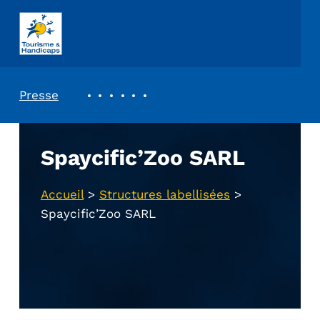
ASSOCIATION TOURISME ET HANDICAPS
REVUE DE PRESSE
Presse
Spaycific’Zoo SARL
Accueil
>
Structures labellisées
>
Spaycific’Zoo SARL