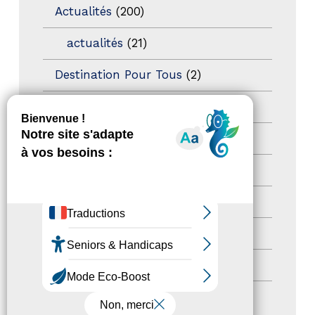
Actualités
(200)
actualités
(21)
Destination Pour Tous
(2)
Territoires labellisés
(2)
Newsetter
(6)
Newsletter pro
(5)
Nos Actions
(112)
Autres événements
(41)
Formation
(15)
Journées nationales Tourisme &