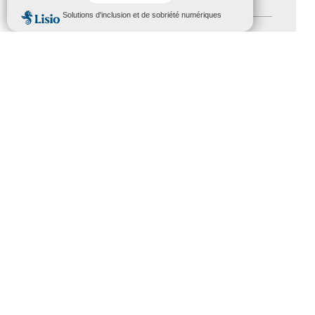
Handicap
(5)
MENU
Salons
(11)
Sommet mondial du tourisme
(1)
Trophées du tourisme accessible
(10)
Presse
(3)
Tourisme accessible international
(1)
ACCESSIBILITÉ
REVUE DE PRESSE
PLAN DU SITE
ACTUALITÉS
MENTIONS LÉGALES
CONFIDENTIALITÉ