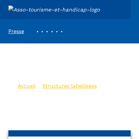
ASSOCIATION TOURISME ET HANDICAPS
REVUE DE PRESSE
Presse
Studio Saint-
Maixent – le Petit
Accueil
>
Structures labellisées
>
Studio Saint-Maixent – le Petit