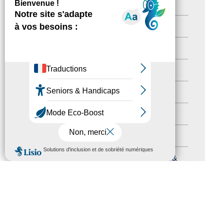
Destination Pour Tous
(2)
Territoires labellisés
(2)
Newsetter
(6)
Newsletter pro
(5)
Nos Actions
(112)
Autres événements
(41)
Formation
(15)
MENU
Journées nationales Tourisme &
Handicap
(5)
Salons
(11)
Sommet mondial du tourisme
(1)