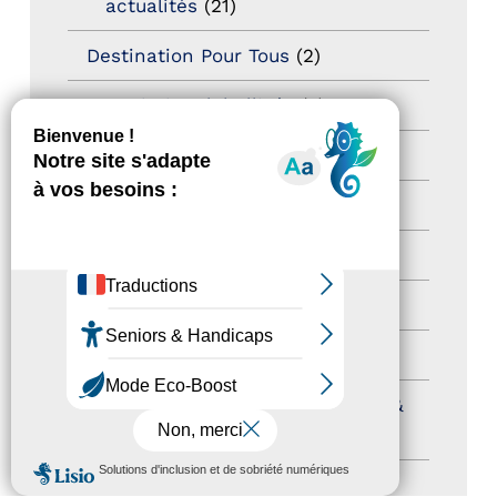
actualités
(21)
Destination Pour Tous
(2)
Territoires labellisés
(2)
Newsetter
(6)
Newsletter pro
(5)
Nos Actions
(112)
Autres événements
(41)
Formation
(15)
Journées nationales Tourisme &
Handicap
(5)
MENU
Salons
(11)