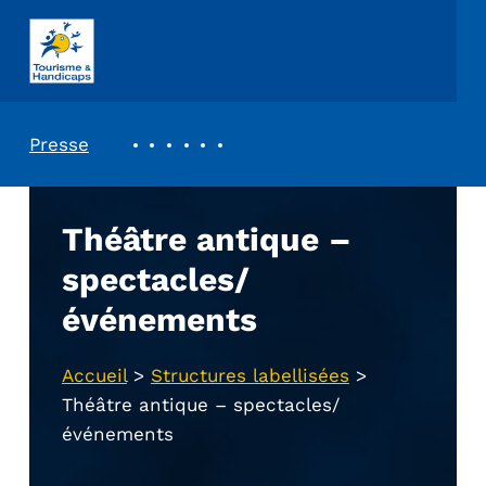
ASSOCIATION TOURISME ET HANDICAPS
REVUE DE PRESSE
Presse
Théâtre antique –
spectacles/
événements
Accueil
>
Structures labellisées
>
Théâtre antique – spectacles/
événements