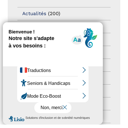
Actualités
(200)
actualités
(21)
Destination Pour Tous
(2)
Territoires labellisés
(2)
Newsetter
(6)
Newsletter pro
(5)
Nos Actions
(112)
Autres événements
(41)
MENU
Formation
(15)