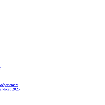
r
 département
 handicap 2025