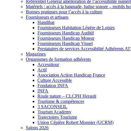
Référentiel Général amélioration de l’accessibilité numér
Matériels : accès à la baignade, balise sonore – mobils h
Bonnes pratiques pour l’accès à la culture
Fournisseurs et artisans
Handibat
Fournisseurs Habitation Légère de Loisirs
Fournisseurs Handicap Auditif
Fournisseurs Handicap Moteur
Fournisseurs Handicap Visuel
Prestataires de services Accessibilité Adhérents A
Magazines
Organismes de formation adhérents
Accessitour
Actif
Association Action Handicap France
Culture Accessible
Fondation INFA
INFA
Roule nature – CLCPH Herault
Tourisme & compétences
3 SACONSEIL
Tourism Academy
Trajectoires Tourisme
Union Cépière Robert Monnier (UCRM)
Salons 2026