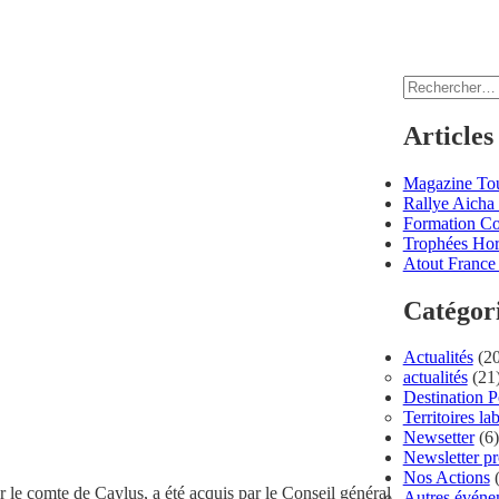
Rechercher :
Articles
Magazine Tou
Rallye Aicha 
Formation C
Trophées Hor
Atout France 
Catégor
Actualités
(20
actualités
(21
Destination 
Territoires lab
Newsetter
(6)
Newsletter p
Nos Actions
(
r le comte de Caylus, a été acquis par le Conseil général
Autres événe