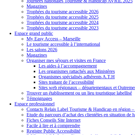
Journées nationales Tourisme & Handicap AVRIL 2025
Magazines
Trophées du tourisme accessible 2026
Trophées du tourisme accessible 2025
Trophées du tourisme accessible 2024
Trophées du tourisme accessible 2023
Espace grand public
My Easy Access – Marseille
Le tourisme accessible à l’international
Les salons 2026
Magazines
Organiser mes séjours et visites en France
Les aides à l’accompagnement
Les organismes rattachés aux Ministères
Organismes spécialisés adhérents A.T.H
Sites traitant de l’accessibilité
Sites web régionaux – départementaux et Outreme
Trouver un établissement ou un lieu touristique labellisé
Témoignages
Espace professionnel
Contacts Relais Label Tourisme & Handicap en région –
Etude du parcours d’achat des clientèles en situation de
Fiches Conseils Site Internet
Facile à lire et à comprendre
Registre Public Accessibilité