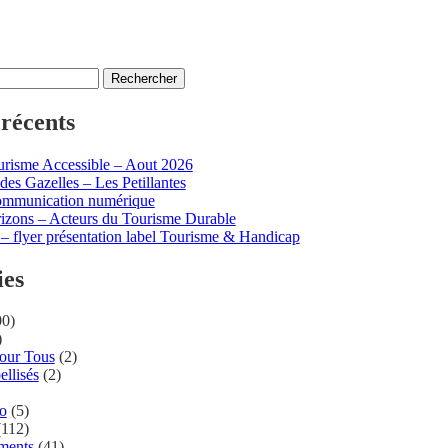
 récents
risme Accessible – Aout 2026
des Gazelles – Les Petillantes
ommunication numérique
izons – Acteurs du Tourisme Durable
– flyer présentation label Tourisme & Handicap
ies
0)
)
Pour Tous
(2)
ellisés
(2)
ro
(5)
112)
ments
(41)