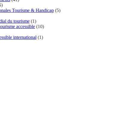
5)
ionales Tourisme & Handicap
(5)
al du tourisme
(1)
ourisme accessible
(10)
ssible international
(1)