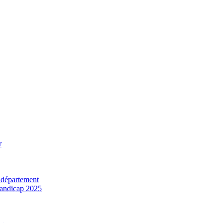
r
 département
 handicap 2025