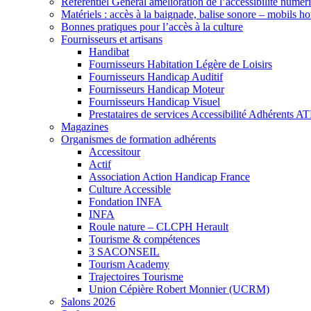
Référentiel Général amélioration de l’accessibilité numér
Matériels : accès à la baignade, balise sonore – mobils h
Bonnes pratiques pour l’accès à la culture
Fournisseurs et artisans
Handibat
Fournisseurs Habitation Légère de Loisirs
Fournisseurs Handicap Auditif
Fournisseurs Handicap Moteur
Fournisseurs Handicap Visuel
Prestataires de services Accessibilité Adhérents A
Magazines
Organismes de formation adhérents
Accessitour
Actif
Association Action Handicap France
Culture Accessible
Fondation INFA
INFA
Roule nature – CLCPH Herault
Tourisme & compétences
3 SACONSEIL
Tourism Academy
Trajectoires Tourisme
Union Cépière Robert Monnier (UCRM)
Salons 2026