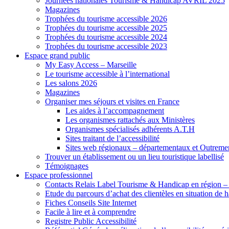
Journées nationales Tourisme & Handicap AVRIL 2025
Magazines
Trophées du tourisme accessible 2026
Trophées du tourisme accessible 2025
Trophées du tourisme accessible 2024
Trophées du tourisme accessible 2023
Espace grand public
My Easy Access – Marseille
Le tourisme accessible à l’international
Les salons 2026
Magazines
Organiser mes séjours et visites en France
Les aides à l’accompagnement
Les organismes rattachés aux Ministères
Organismes spécialisés adhérents A.T.H
Sites traitant de l’accessibilité
Sites web régionaux – départementaux et Outreme
Trouver un établissement ou un lieu touristique labellisé
Témoignages
Espace professionnel
Contacts Relais Label Tourisme & Handicap en région –
Etude du parcours d’achat des clientèles en situation de
Fiches Conseils Site Internet
Facile à lire et à comprendre
Registre Public Accessibilité