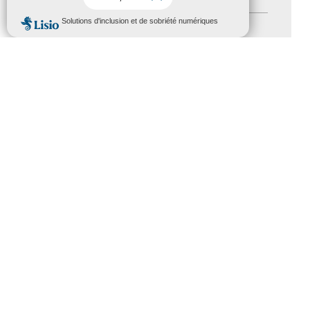
MENU
Formation
(15)
Journées nationales Tourisme &
Handicap
(5)
Salons
(11)
Sommet mondial du tourisme
(1)
Trophées du tourisme accessible
(10)
Presse
(3)
Tourisme accessible international
(1)