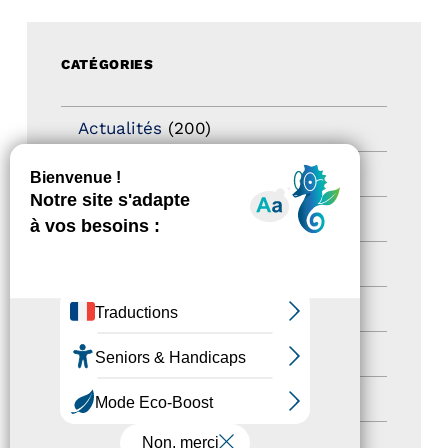
CATÉGORIES
Actualités
(200)
actualités
(21)
Destination Pour Tous
(2)
Territoires labellisés
(2)
Newsetter
(6)
Newsletter pro
(5)
Nos Actions
(112)
Autres événements
(41)