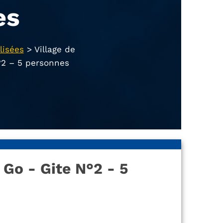
es
lisées
>
Village de
N°2 – 5 personnes
t Go - Gite N°2 - 5