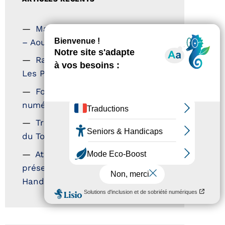
Magazine Tourisme Accessible
– Aout 2026
Rallye Aicha des Gazelles –
Les Petillantes
Formation Communication
numérique
Trophées Horizons – Acteurs
du Tourisme Durable
Atout France – flyer
présentation label Tourisme &
Handicap