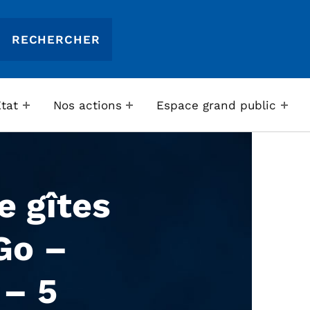
Etat
Nos actions
Espace grand public
e gîtes
 Go –
 – 5