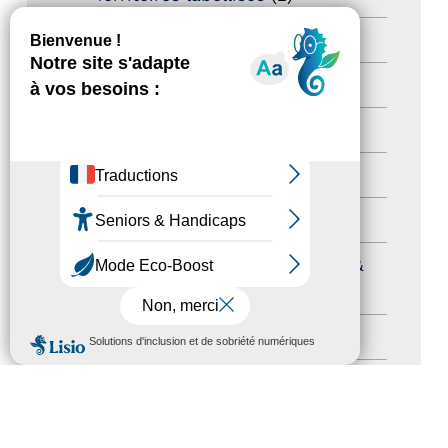
Newsetter
(6)
Newsletter pro
(5)
Nos Actions
(112)
Autres événements
(41)
Formation
(15)
Journées nationales Tourisme &
Handicap
(5)
MENU
Salons
(11)
Sommet mondial du tourisme
(1)
Trophées du tourisme accessible