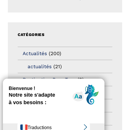
CATÉGORIES
Actualités
(200)
actualités
(21)
Destination Pour Tous
(2)
Territoires labellisés
(2)
Newsetter
(6)
Newsletter pro
(5)