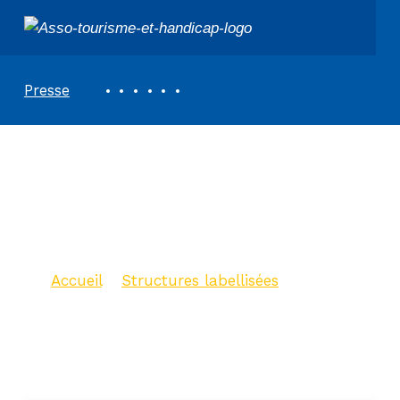
ASSOCIATION TOURISME ET HANDICAPS
REVUE DE PRESSE
Presse
Visite guidée « Saint
Martin de Ré, au fil
de l’histoire »
Accueil
>
Structures labellisées
>
Visite guidée « Saint Martin de Ré,
au fil de l’histoire »