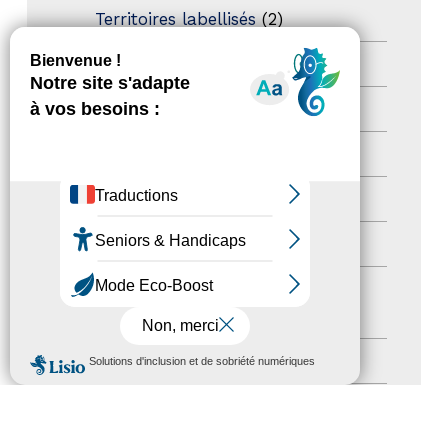
Territoires labellisés
(2)
Newsetter
(6)
Newsletter pro
(5)
Nos Actions
(112)
Autres événements
(41)
Formation
(15)
Journées nationales Tourisme &
Handicap
(5)
MENU
Salons
(11)
Sommet mondial du tourisme
(1)