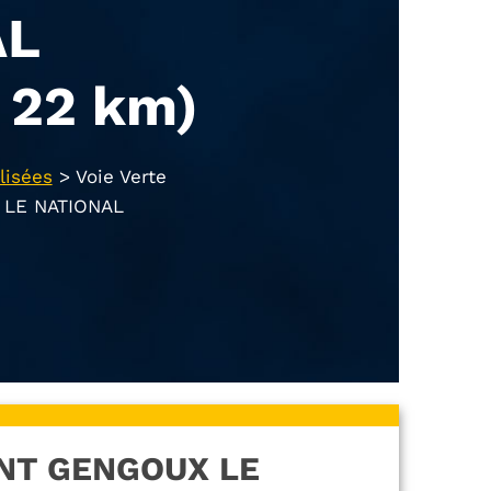
AL
 22 km)
lisées
>
Voie Verte
 LE NATIONAL
AINT GENGOUX LE