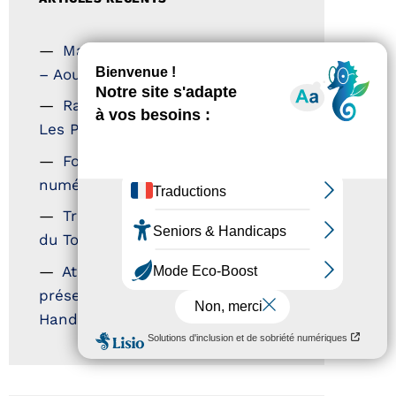
Magazine Tourisme Accessible
– Aout 2026
Rallye Aicha des Gazelles –
Les Petillantes
Formation Communication
numérique
Trophées Horizons – Acteurs
du Tourisme Durable
Atout France – flyer
présentation label Tourisme &
Handicap