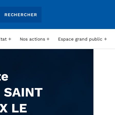
Etat
Nos actions
Espace grand public
te
 SAINT
X LE