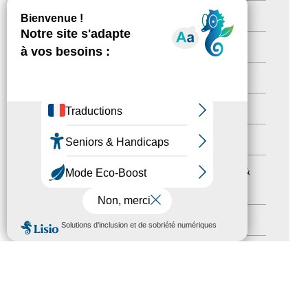
Newsetter
(6)
Newsletter pro
(5)
Nos Actions
(112)
Autres événements
(41)
Formation
(15)
Journées nationales Tourisme &
Handicap
(5)
MENU
Salons
(11)
Sommet mondial du tourisme
(1)
Trophées du tourisme accessible
(10)