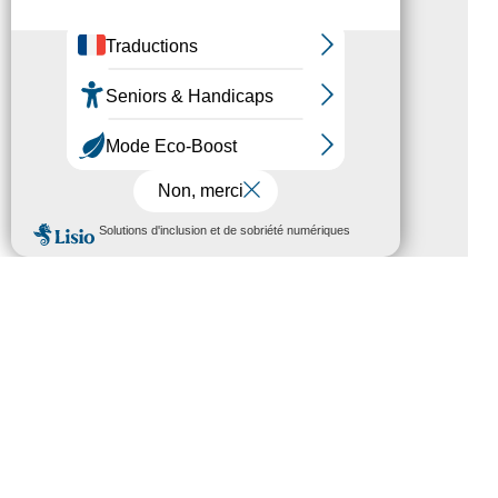
Magazine Tourisme Accessible –
Aout 2026
Rallye Aicha des Gazelles – Les
Petillantes
Formation Communication
MENU
numérique
Trophées Horizons – Acteurs du
Tourisme Durable
Atout France – flyer présentation
label Tourisme & Handicap