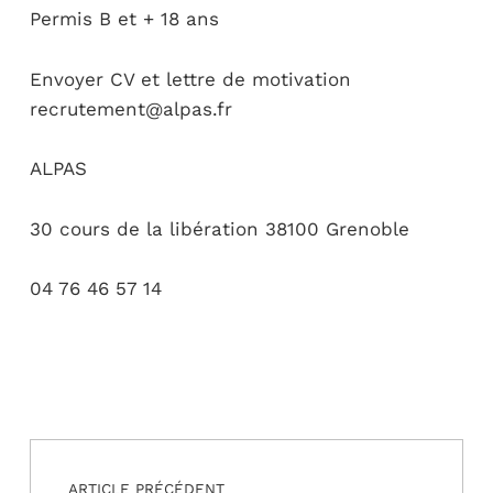
Permis B et + 18 ans
Envoyer CV et lettre de motivation
recrutement@alpas.fr
ALPAS
30 cours de la libération 38100 Grenoble
04 76 46 57 14
Navigation de l’article
Skip back to main navigation
ARTICLE PRÉCÉDENT