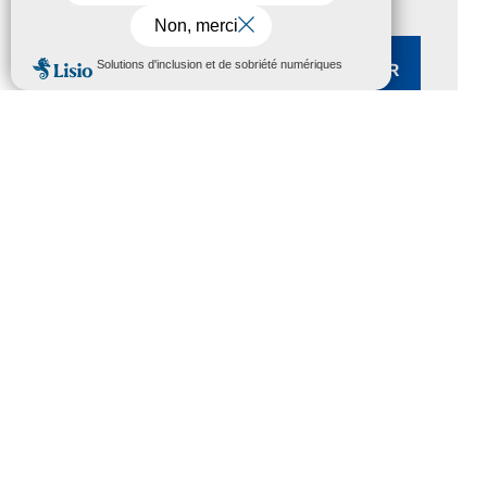
Rechercher :
MENU
ARTICLES RÉCENTS
Magazine Tourisme Accessible –
Aout 2026
Rallye Aicha des Gazelles – Les
Petillantes
Formation Communication
numérique