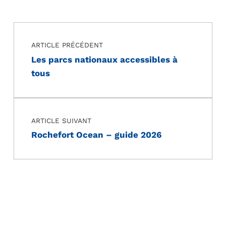
Navigation de l’article
Skip back to main navigation
ARTICLE PRÉCÉDENT
Les parcs nationaux accessibles à
tous
ARTICLE SUIVANT
Rochefort Ocean – guide 2026