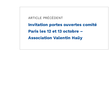
Navigation de l’article
Skip back to main navigation
ARTICLE PRÉCÉDENT
Invitation portes ouvertes comité
Paris les 12 et 13 octobre –
Association Valentin Haüy