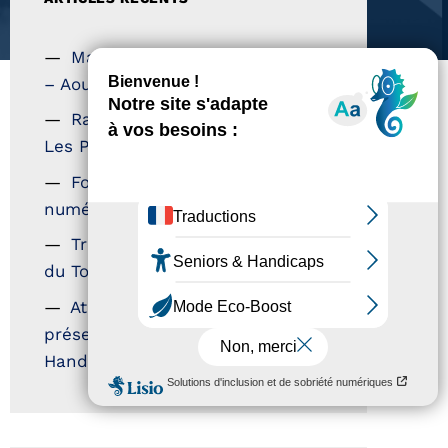
Magazine Tourisme Accessible
– Aout 2026
Rallye Aicha des Gazelles –
Les Petillantes
Formation Communication
numérique
Trophées Horizons – Acteurs
du Tourisme Durable
Atout France – flyer
présentation label Tourisme &
Handicap