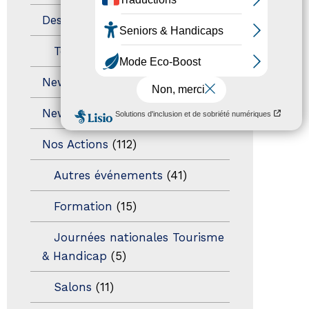
Destination Pour Tous
(2)
Territoires labellisés
(2)
Newsetter
(6)
Newsletter pro
(5)
Nos Actions
(112)
Autres événements
(41)
Formation
(15)
Journées nationales Tourisme
& Handicap
(5)
Salons
(11)