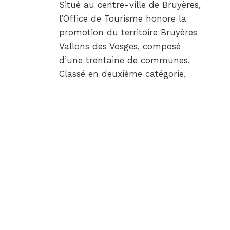
Situé au centre-ville de Bruyères,
l’Office de Tourisme honore la
promotion du territoire Bruyères
Vallons des Vosges, composé
d’une trentaine de communes.
Classé en deuxième catégorie,
l’équipe de l’Office de Tourisme
peut répondre aux besoins des
visiteurs en 3 langues…
«
1
PAGE
PRÉCÉDENT
ACCESSIBILITÉ
REVUE DE PRES