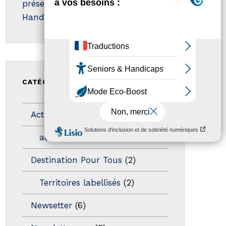
présentation label Tourisme &
Handicap
CATÉGORIES
Actualités
(200)
actualités
(21)
Destination Pour Tous
(2)
Territoires labellisés
(2)
Newsetter
(6)