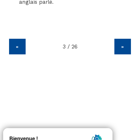
anglais parlé.
«
»