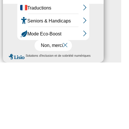
Magazine Tourisme Accessible –
Aout 2026
Rallye Aicha des Gazelles – Les
Petillantes
Formation Communication
MENU
numérique
Trophées Horizons – Acteurs du
Tourisme Durable
Atout France – flyer présentation
label Tourisme & Handicap
CATÉGORIES