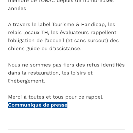
membre de l’OBAC depuis de nombreuses
années
A travers le label Tourisme & Handicap, les
relais locaux TH, les évaluateurs rappellent
l’obligation de l’accueil (et sans surcout) des
chiens guide ou d’assistance.
Nous ne sommes pas fiers des refus identifiés
dans la restauration, les loisirs et
l’hébergement.
Merci à toutes et tous pour ce rappel.
Communiqué de presse
Navigation de l’article
Skip back to main navigation