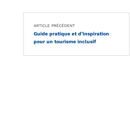
Navigation de l’article
Skip back to main navigation
ARTICLE PRÉCÉDENT
Guide pratique et d’inspiration
pour un tourisme inclusif