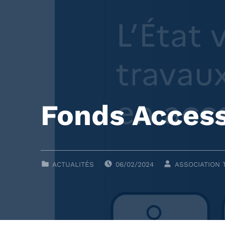
Fonds Access
POSTED ON:
WRITTEN BY:
CLASSÉ DANS :
ACTUALITÉS
06/02/2024
ASSOCIATION 