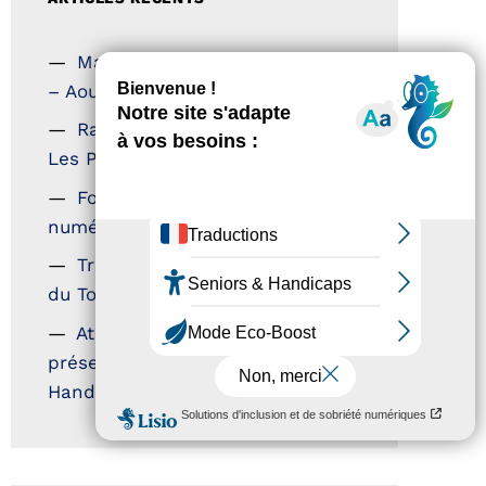
Magazine Tourisme Accessible
– Aout 2026
Rallye Aicha des Gazelles –
Les Petillantes
Formation Communication
numérique
Trophées Horizons – Acteurs
du Tourisme Durable
Atout France – flyer
présentation label Tourisme &
Handicap